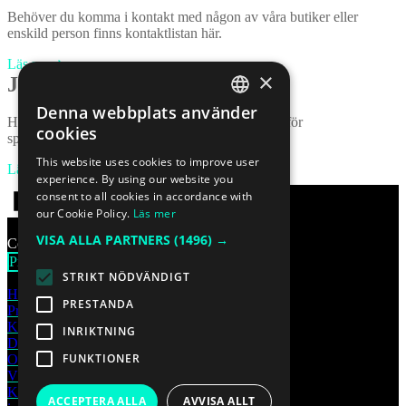
Behöver du komma i kontakt med någon av våra butiker eller
enskild person finns kontaktlistan här.
Läs mer
×
Jobba hos oss
Denna webbplats använder
SWEDISH
Här listar vi lediga tjänster och även möjligheten för
cookies
spontanansökan.
SWEDISH
This website uses cookies to improve user
Läs mer
experience. By using our website you
FINNISH
consent to all cookies in accordance with
DUTCH
our Cookie Policy.
Läs mer
VISA ALLA PARTNERS
(1496) →
GERMAN
Copyright © 2026 Huzells Tunga Delar AB
Prenumerera på nyhetsbrevet
FRENCH
STRIKT NÖDVÄNDIGT
Hem
ENGLISH
PRESTANDA
Produkter
Kataloger & Dokument
INRIKTNING
Diagnostik
FUNKTIONER
Om oss
Våra butiker
Kontakta oss
ACCEPTERA ALLA
AVVISA ALLT