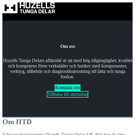
Hoppa till innehållet?
Om oss
Huzells Tunga Delars affärsidé är att med hög tillgänglighet, kvalitet
och kompetens förse verkstäder och butiker med komponenter,
verktyg, tillbehör och diagnostikutrustning till lätta och tunga
fordon.
Kontakta oss
Tillbaka till startsidan
Om HTD
Vårt nya bolagsnamn: Huzells Tunga Delar AB. Här kan du läsa