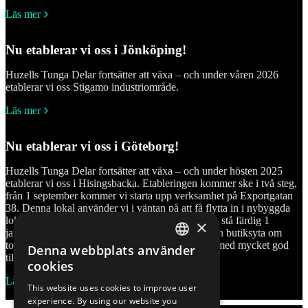
Läs mer
Nu etablerar vi oss i Jönköping!
Huzells Tunga Delar fortsätter att växa – och under våren 2026
etablerar vi oss Stigamo industriområde.
Läs mer
Nu etablerar vi oss i Göteborg!
Huzells Tunga Delar fortsätter att växa – och under hösten 2025
etablerar vi oss i Hisingsbacka. Etableringen kommer ske i två steg,
från 1 september kommer vi starta upp verksamhet på Exportgatan
38. Denna lokal använder vi i väntan på att få flytta in i nybyggda
lokaler på Exportgatan 33. Den lokalen förväntas stå färdig 1
×
januari. Anläggningen får ett modernt lager och en butiksyta om
totalt cirka 750 kvadratmeter, strategiskt belägen med mycket god
Denna webbplats använder
SWEDISH
tillgänglighet för våra kunder i regionen.
cookies
SWEDISH
Läs mer
This website uses cookies to improve user
Alla nyheter
experience. By using our website you
FINNISH